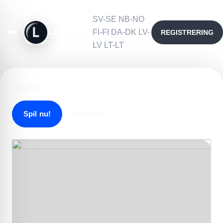
SV-SE
NB-NO
Luna Casino
FI-FI
DA-DK
LV-
REGISTRERING
LV
LT-LT
MENU
Spil nu!
Vis mere